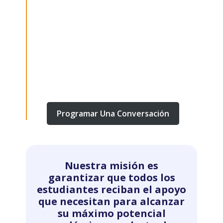
modelo de colaboración, totalmente
gestionado, ayudamos a los distritos a
fortalecer su continuo de servicios,
reducir costosas colocaciones fuera del
distrito, y mejorar los resultados a
través de dominios académicos,
conductuales y emocionales.
Programar Una Conversación
Nuestra misión es
garantizar que todos los
estudiantes reciban el apoyo
que necesitan para alcanzar
su máximo potencial