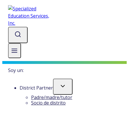
Ir
al
contenido
Soy un:
Alternar
District Partner
Menú
Infantil
Padre/madre/tutor
Socio de distrito